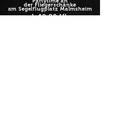
Partytime an
der
Fliegerschänke
am Segelflugplatz
Malmsheim
ab 12:00 Uhr
nach OBEN
zurück zu HOME
Folge uns auch auf: